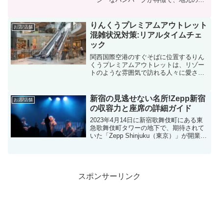
物としてテレビにも登場したことがあり
ます。観光客にも人気のスポットで、い
つも賑わっているようです。今回は、そ
りんくうプレミアムアウトレット
お店/店舗
んな「さわやか」の待ち時...
混雑状況対策:リアルタイムチェ
ック
関西国際空港のすぐそばに位置するりん
くうプレミアムアウトレットは、リゾー
トのような雰囲気で訪れる人々に愛され
ています。西日本最大級のアウトレット
モールとしても知られており、特に週末
や祝日、夏休み、年末年始などの休暇期
新宿の見逃せない名所!Zepp新宿
お店/店舗
間中は多くの人でにぎわい...
の収容力と座席の詳細ガイド
2023年4月14日に新宿歌舞伎町にある東
急歌舞伎町タワーの地下で、期待されて
いた「Zepp Shinjuku（東京）」が開業し
ました。この新しい会場は、その地域で
最大級の広さを誇るコンサートホールで
す。この記事では、Zepp新宿の収容人
数...
スポンサーリンク