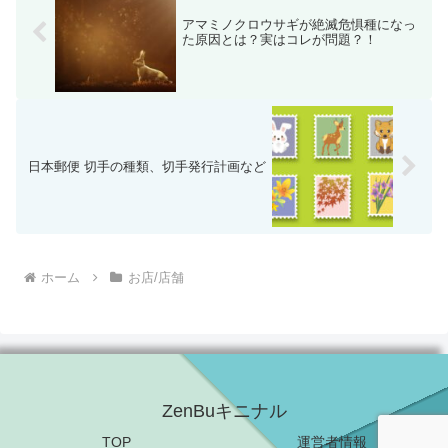
アマミノクロウサギが絶滅危惧種になっ
た原因とは？実はコレが問題？！
日本郵便 切手の種類、切手発行計画など
ホーム
お店/店舗
ZenBuキニナル
TOP
運営者情報