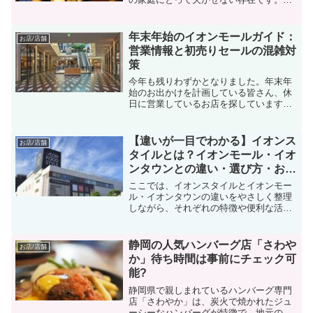
末に向けてのまとめ買いを考えている方
は多いですが、この時期には営業時間を
短縮したり、休業する店が増える傾向に
年末年始のイオンモールガイド：
お店/店舗
あります。そこで注目され...
営業情報と初売りセールの混雑対
策
今年も残りわずかとなりました。年末年
始のお出かけを計画している皆さん、休
日に営業しているお店を探していますよ
ね。家族連れにも人気のイオンモール
は、年末年始には欠かせないショッピン
グスポットです。イオンモールの初売り
【違いが一目でわかる】イオンス
お店/店舗
やセールは、冬の楽しみの一...
タイルとは？イオンモール・イオ
ンタウンとの違い・選び方・お得
な使い方までやさしく解説
ここでは、イオンスタイルとイオンモー
ル・イオンタウンの違いをやさしく整理
しながら、それぞれの特徴や便利な活用
方法までまとめています。「どのイオン
に行けばいいか迷う…」「イオンスタイ
ルって普通のイオンと違うの？」そんな
静岡の人気ハンバーグ店「さわや
お店/店舗
疑問をお持ちの方でも、読...
か」待ち時間は事前にチェック可
能?
静岡県で親しまれているハンバーグ専門
店「さわやか」は、炭火で焼かれたジュ
ーシーなハンバーグが特徴で、地元の名