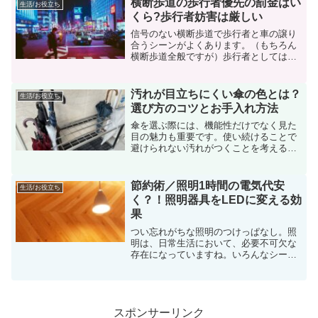
横断歩道の歩行者優先の罰金はい
生活/お役立ち
感じる人もい...
くら?歩行者妨害は厳しい
信号のない横断歩道で歩行者と車の譲り
合うシーンがよくあります。（もちろん
横断歩道全般ですが）歩行者としては、
急いでなければ、車に「お先にどうぞ」
と譲る場合もありますが、実はここで車
が「あ、どうも！」と先に行ってしまっ
汚れが目立ちにくい傘の色とは？
生活/お役立ち
た瞬間、歩行者妨害として...
選び方のコツとお手入れ方法
傘を選ぶ際には、機能性だけでなく見た
目の魅力も重要です。使い続けることで
避けられない汚れがつくことを考える
と、汚れが目立ちにくい色の傘を選ぶの
は賢明な選択と言えます。この記事で
は、汚れにくい傘の色やその選び方につ
節約術／照明1時間の電気代安
生活/お役立ち
いて詳しく解説し、さらに適切...
く？！照明器具をLEDに変える効
果
つい忘れがちな照明のつけっぱなし。照
明は、日常生活において、必要不可欠な
存在になっていますね。いろんなシーン
がありますが、照明の1時間の電気のつけ
っぱなしで、どのくらいの電気代になる
のか、例をあげて計算してみました。ご
く一般的な蛍光灯（8畳...
スポンサーリンク