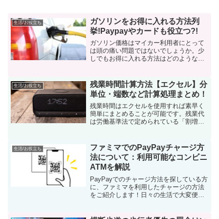
ガソリンをお得に入れる方法列
生活/お役立ち
挙!Paypayやカードも役立つ?!
ガソリン価格はマイカー利用者にとって
は頭の痛い問題ではないでしょうか。少
しでもお得に入れる方法はどのようなも
のがあるのか、一挙にご紹介します！ガ
ソリンをお得に入れる方法をまとめま
す。１ 会員割引を利用する。ガソリンス
残業時間計算方法【エクセル】分
生活/お役立ち
タンドの会員に入ると会員...
単位・端数など計算処理まとめ！
残業時間はエクセルを使用すれば素早く
簡単にまとめることが可能です。残業代
は労働基準法で定められている「割増賃
金」であり、未払いがあれば刑罰が課せ
られることもありますので正確に計算す
る必要がありますね。特に近年は長時間
ファミマでのPayPayチャージ方
生活/お役立ち
労働が問題化し、国を上げ...
法について：利用可能なコンビニ
ATMを解説
PayPayでのチャージ方法を探している方
に、ファミマを利用したチャージの方法
をご紹介します！日々の生活で大変便利
なPayPayですが、支出の管理のために現
金でチャージする方もいるでしょう。銀
行口座やカードを直接使うことに抵抗を