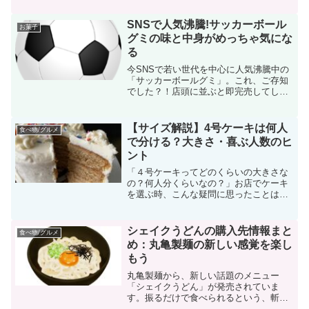
子 ローズマリーの香りなんと！スイ
カ！サワーチェリーのムース色とりどり
SNSで人気沸騰!サッカーボール
お菓子
のフルーツサンドケーキ...
グミの味と中身がめっちゃ気にな
る
今SNSで若い世代を中心に人気沸騰中の
「サッカーボールグミ」。これ、ご存知
でした？！店頭に並ぶと即完売してしま
うほど…。サッカーボールグミは、トロ
ーリというブランドから「Trolli トローリ
スーパーキック」という名前で販売して
【サイズ解説】4号ケーキは何人
食べ物/グルメ
います。「...
で分ける？大きさ・喜ぶ人数のヒ
ント
「４号ケーキってどのくらいの大きさな
の？何人分くらいなの？」お店でケーキ
を選ぶ時、こんな疑問に思ったことはあ
りませんか？これはよくある疑問です。
ケーキを選ぶ際にサイズを間違えないた
め、また注文する時に慌てないために、
シェイクうどんの購入先情報まと
食べ物/グルメ
４号ケーキのサイズとその...
め：丸亀製麺の新しい感覚を楽し
もう
丸亀製麺から、新しい話題のメニュー
「シェイクうどん」が発売されていま
す。振るだけで食べられるという、斬新
なコンセプトのうどんが登場すること