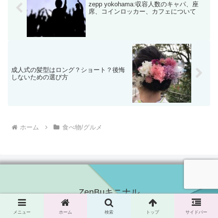
zepp yokohama:収容人数のキャパ、座
席、コインロッカー、カフェについて
成人式の髪型はロング？ショート？後悔
しないための選び方
ホーム
食べ物/グルメ
ZenBuキニナル
TOP
運営者情報
メニュー
ホーム
検索
トップ
サイドバー