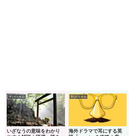
学び/スキル
学び/スキル
いざなうの意味をわかり
海外ドラマで耳にする英