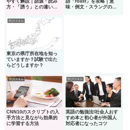
やすく解説｜語源・読み
語「roast」を攻略｜意
方・「誘う」との違いと
味・例文・スラングの種
美しい使い方
類と返し方までまとめて
理解
学び/スキル
東京の県庁所在地を知っ
ていますか？試験で出た
らどうしますか？
学び/スキル
学び/スキル
CNN10のスクリプトの入
英語の勉強法!社会人おす
手方法と見ながら効果的
すめ本と初心者が外国人
に学習する方法
対応者になったコツ