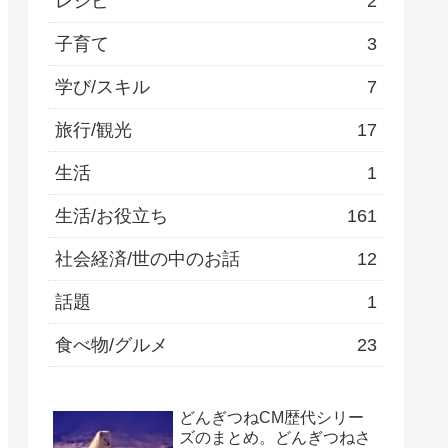
レシピ
2
子育て
3
学び/スキル
7
旅行/観光
17
生活
1
生活/お役立ち
161
社会経済/世の中のお話
12
話題
1
食べ物/グルメ
23
どんぎつねCM歴代シリー
ズのまとめ。どんぎつねさ