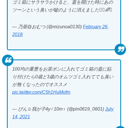
ゴミ箱にサラサラかけると、蓋を開けた時にあの
ツーンという臭いが嘘のように消えました🙆‍♀️🌈✨
— 乃亜@おむつ (@mizunoa0130)
February 26,
2018
100均の重曹をお茶ポンに入れてゴミ箱の蓋に貼
り付けたら0歳と3歳のオムツゴミ入れてても臭い
が無くなったのでオススメ
pic.twitter.com/C5h1HuMofm
— ぴん☺︎我が子4y♂10m♀ (@pin0619_0601)
July
14, 2021