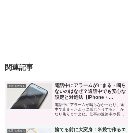
関連記事
電話中にアラームが止まる・鳴ら
生活/お役立ち
ないのはなぜ？通話中でも安心な
設定と対処法【iPhone・
Android】
電話中にアラームが鳴らなかったり、途
中で止まったように感じたりすると、か
なり焦りますよね。仕事の連絡中や長電
話の最中に、次の予定のためのアラーム
を入れている方も多いのではありません
か？結論からいうと、電話中でもアラー
捨てる前に大変身！米袋で作るエ
生活/お役立ち