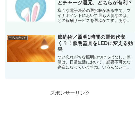
をいつでも、ど...
とチャージ還元、どちらが有利？
様々な電子決済の選択肢がある中で、マ
イナポイントにおいて最も大切なのは、
どの報酬サービスを選ぶかです。あなた
も報酬を得るためにpaypayを選んだので
しょう。そして、これで一安心と思って
いることでしょう。しかし、申し込む際
節約術／照明1時間の電気代安
生活/お役立ち
には「支払いインセ...
く？！照明器具をLEDに変える効
果
つい忘れがちな照明のつけっぱなし。照
明は、日常生活において、必要不可欠な
存在になっていますね。いろんなシーン
がありますが、照明の1時間の電気のつけ
っぱなしで、どのくらいの電気代になる
のか、例をあげて計算してみました。ご
く一般的な蛍光灯（8畳...
スポンサーリンク