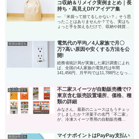
ムは鳴ることが多いものの...
コ収納＆リメイク実例まとめ｜長
持ち・高見えDIYアイデア集
― 「米袋って捨てるしかない？」そう思
ったことはありませんか？でも、実はち
ょっと手を加えるだけで、収納や雑貨に
変身するんです家庭に余りがちな米袋
は、丈夫で長持ちしやすい素材です。
「何かに使えそうだけどアイデアが浮か
電気代の平均／4人家族で月〇
生活/お役立ち
ばない…」という方でも、簡...
万?高い原因や安くする方法を公
開!
総務省統計局が実施した家計調査によれ
ば、全国の4人家族の電気代は年間
141,456円、月平均では11,788円となって
います。ちなみに2020年のデータだと夏
場は10,867円、冬場は14,329円だそうで
すよ。ご家庭によっては、どの部分で...
不二家スイーツが自動販売機で!?
生活/お役立ち
東京含む販売設置場所、価格、種
類の詳細
みなさん、最新のニュースはもうチェッ
クしましたか？洋菓子の名門「不二家」
が、冷凍スイーツ専用の自動販売機
「FUJIYA CAKE’s STAND」を利用し
て、彼らのおいしいケーキの販売を開始
したんですよ！これで、不二家のケーキ
マイナポイントはPayPay支払い
生活/お役立ち