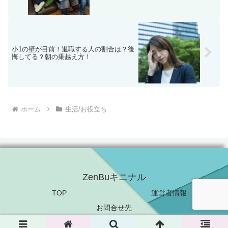
小1の壁が目前！退職する人の割合は？後
悔してる？朝の乗越え方！
ホーム
生活/お役立ち
ZenBuキニナル
TOP
運営者情報
お問合せ先
© 2018 ZenBuキニナル.