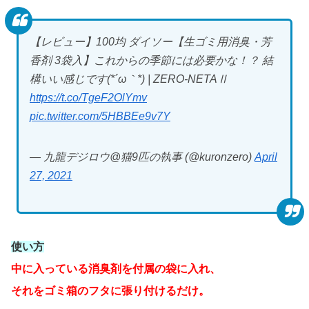
【レビュー】100均 ダイソー【生ゴミ用消臭・芳
香剤 3袋入】これからの季節には必要かな！？ 結
構いい感じです(*´ω｀*) | ZERO-NETAⅡ
https://t.co/TgeF2OlYmv
pic.twitter.com/5HBBEe9v7Y
— 九龍デジロウ@猫9匹の執事 (@kuronzero)
April
27, 2021
使い方
中に入っている消臭剤を付属の袋に入れ、
それをゴミ箱のフタに張り付けるだけ。