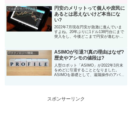
りのニュースの中でcpiという言葉をよく
聞きますよね。このcpi、一体意味として
円安のメリットって個人や庶民に
社会経済/世の中のお話
はどういうことな...
あるとは思えないけど本当にな
い?
2022年7月現在円安が急激に進んでいま
すよね。20年ぶりに1ドル138円台にまで
突入をし、今後どこまで円安が進むかは
予想ができません。そんな円安ですがど
うして円安が進むのでしょうか？我々個
人一般庶民にはどのような良いことが起
ASIMOが引退?!真の理由はなぜ?
ITテクノロジー/開発のこと
こるか気になり...
歴史やアシモの値段は?
人型ロボット「ASIMO」が2022年3月末
をめどに引退することとなりました。
ASIMOを基礎として、遠隔操作のアバタ
ーロボやロボティクスの研究開発を強化
していくことがその理由であるそうで
す。1996年、ASIMOの登場は衝撃的だっ
た人の動...
スポンサーリンク