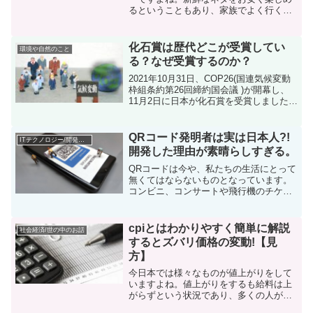
るということもあり、家族でよく行くと
いう人も多いでしょう。そんなスシロー
ですが株主優待をすることでよりお得に
楽しむことができます。しかし株をやっ
化石賞は歴代どこが受賞してい
環境や自然のこと
ていないと株主優待がいつ...
る？なぜ受賞するのか？
2021年10月31日、COP26(国連気候変動
枠組条約第26回締約国会議 )が開幕し、
11月2日に日本が化石賞を受賞しました。
過去に化石賞を受賞した国は、日本、ア
メリカ、ブラジル、カナダ、オーストラ
リアなどがあります。化石賞とは?化石賞
QRコード発明者は実は日本人?!
ITテクノロジー/開発のこと
は...
開発した理由が素晴らしすぎる。
QRコードは今や、私たちの生活にとって
無くてはならないものとなっています。
コンビニ、コンサートや飛行機のチケッ
ト購入。そしてウエブサイトへのアクセ
スやキャッシュレス決済などに使われて
いるQRコード。ありとあらゆる分野で使
cpiとはわかりやすく簡単に解説
社会経済/世の中のお話
われています。あの、...
するとズバリ価格の変動!【見
方】
今日本では様々なものが値上がりをして
いますよね。値上がりをするも給料は上
がらずという状況であり、多くの人が生
活に困っています。そんな値上がりばか