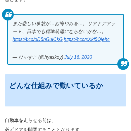
また悲しい事故が…お悔やみを…。リアドアアラ
ート、日本でも標準装備にならないかな…。
https://t.co/oD5nGuiCkG
https://t.co/xXkf5Ojehc
— ひゃすこ (@hyaskoy)
July 16, 2020
どんな仕組みで動いているか
自動車を走らせる前は、
必ずドアを開閉することとなります。