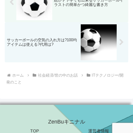
絵がド下手でも出来るサッカーボールイ
ラストの簡単かつ綺麗な書き方
サッカーボールの空気の入れ方は?100均
アイテムは使える?代用は?
ホーム
社会経済/世の中のお話
ITテクノロジー/開
発のこと
ZenBuキニナル
TOP
運営者情報