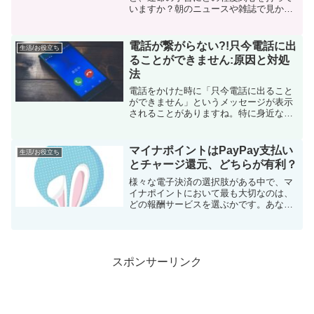
いますか？朝のニュースや雑誌で見かけ
るこれらに興味を持つことはあります
か？私自身、占いの話題にはつい気を惹
かれてしまいます。最近、話題となって
電話が繋がらない?!只今電話に出
生活/お役立ち
いる占い師「木下レオン」さ...
ることができません:原因と対処
法
電話をかけた時に「只今電話に出ること
ができません」というメッセージが表示
されることがありますね。特に身近な人
からの着信の場合、このメッセージは不
安や疑問を引き起こすかもしれません。
しかし、なぜこのようなアナウンスがさ
マイナポイントはPayPay支払い
生活/お役立ち
れるのでしょうか？また、...
とチャージ還元、どちらが有利？
様々な電子決済の選択肢がある中で、マ
イナポイントにおいて最も大切なのは、
どの報酬サービスを選ぶかです。あなた
も報酬を得るためにpaypayを選んだので
しょう。そして、これで一安心と思って
いることでしょう。しかし、申し込む際
には「支払いインセ...
スポンサーリンク