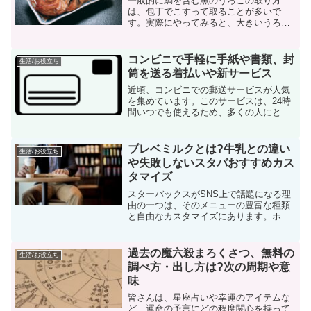
一般的に鯛を含む魚のうろこの取り方
は、包丁でこすって取ることが多いで
す。実際にやってみると、大きいうろこ
は、特に頭のうろこが難しかったり、飛
び散ったり…。うろこ取りに非常に苦労
するという声が多く聞かれます。うろこ
コンビニで手軽に手紙や書類、封
生活/お役立ち
が大きい場合は、包丁でも大変...
筒を送る着払いや新サービス
近頃、コンビニでの郵送サービスが人気
を集めています。このサービスは、24時
間いつでも使えるため、多くの人にとっ
て大変便利です。しかし、「コンビニで
封筒を送れるのか？」と疑問に思う方も
多いでしょう。そこで、この記事ではコ
ブレベミルクとは?牛乳との違い
生活/お役立ち
ンビニでの封筒の送り方...
や失敗しないスタバおすすめカス
タマイズ
スターバックスがSNS上で話題になる理
由の一つは、そのメニューの豊富な種類
と自由なカスタマイズにあります。ホイ
ップクリームの増量やヘーゼルナッツシ
ロップの追加といった、自分だけのドリ
ンクを作る楽しさがあります。標準の牛
過去の魔六殺まろくさつ、無料の
生活/お役立ち
乳だけでなく、無脂肪乳...
調べ方・出し方は?次の周期や意
味
皆さんは、星座占いや幸運のアイテムな
ど、運命の予言にどの程度関心を持って