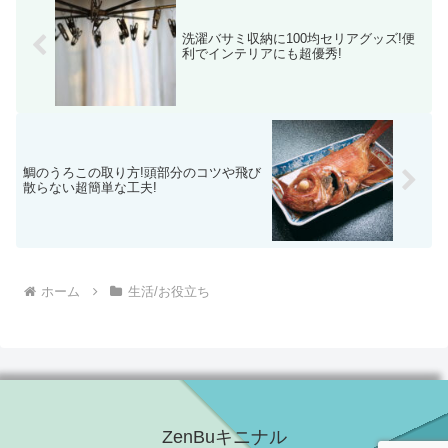
洗濯バサミ収納に100均セリアグッズ!便
利でインテリアにも超優秀!
鯛のうろこの取り方!頭部分のコツや飛び
散らない超簡単な工夫!
ホーム
生活/お役立ち
ZenBuキニナル