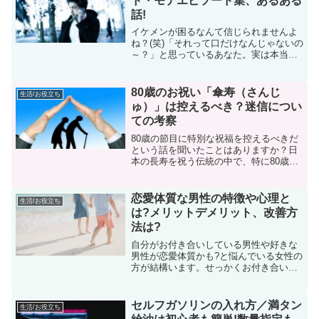
ド・モテエピソード集、あるある
話!
イケメンが困るなんて信じられませんよ
ね？(笑)「それって口だけなんじゃないの
～？」と思っているあなた。実は本当に
困ることがあるらしいのです。（信じら
れませんが…。）そこでイケメンがどん
な事で困っているのか、ガチ調査しまし
80歳のお祝い「傘寿（さんじ
生活/お役立ち
た。意外や意外、これ...
ゅ）」は控えるべき？迷信につい
ての考察
80歳の節目に特別な祝福を控えるべきだ
という話を聞いたことはありますか？日
本の長寿を祝う伝統の中で、特に80歳を
迎える意味に関して、このような意見が
あります。日本は世界でも長寿で知られ
ており、80歳まで健康に過ごすことは素
恋愛体質な男性の特徴や心理と
生活/お役立ち
晴らしいこととされ...
は?メリットデメリット、改善方
法は?
自分がお付き合いしている男性や好きな
男性が恋愛体質かも?と悩んでいる女性の
方が結構います。せっかくお付き合いを
していたとしても、その体質が心配で次
のステップに進めないこともあるでしょ
う。まずは、本当に自分の恋人が恋愛体
セルフガソリンの入れ方／満タン
生活/お役立ち
質なのかどうか、恋愛体...