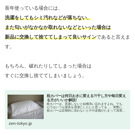
長年使っている場合には、
洗濯をしてもシミ汚れなどが落ちない、
また匂いがなかなか取れないなどといった場合は
新品に交換して捨ててしまって良いサイン
であると言えま
す。
もちろん、破れたりしてしまった場合は
すぐに交換し捨ててしまいましょう。
枕カバーは何日おきに変える?!干し方や毎日変え
る方がいいか解説!
枕カバーは、意識しないと結構洗い忘れますよね。でも、
心ではいつも寝具を清潔にしたいと思ってる…。実際に、
枕カバーは定期的に洗わないと汗や皮脂がたまって清潔に
保つことはできません。なかなか洗う頻度がわからない枕
カバー。何日おきに変えるべきなの...
zen-tokyo.jp