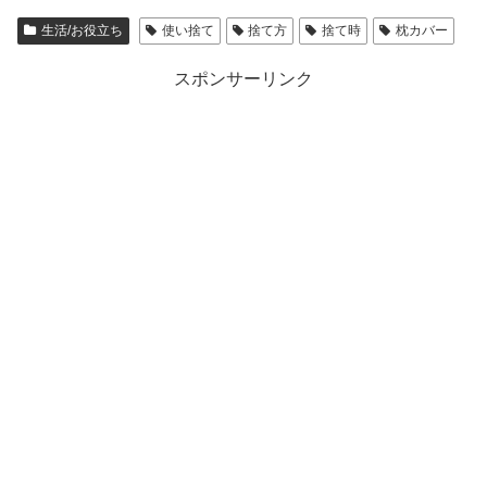
生活/お役立ち
使い捨て
捨て方
捨て時
枕カバー
スポンサーリンク