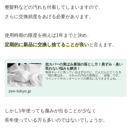
整髪料などの汚れも付着してしまいますので、
さらに交換頻度をあげる必要があります。
使用時期の限度を例えば1年までと決め、
定期的に新品に交換し捨てることが良い
と言えます。
枕カバーの黄ばみ最強の落とし方！黒ずみ・臭い
取れない悩みも解決！
毎回キレイに洗っているはずなのに、だんだんひどくなる
「枕の黄ばみ」。それらの汚れの原因は、「皮脂」です。
ワイシャツやカッターシャツの襟元にもできますよね。人
の皮脂が空気中の酸素に触れる事で、黄ばみが起こってし
まいます。「ちゃんと洗っているの...
zen-tokyo.jp
しかし1年使っても傷みが出ることが少なく
長年使っている方も多いのではないでしょうか。