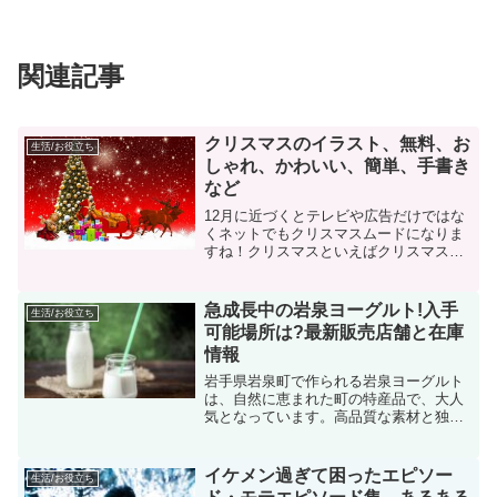
関連記事
クリスマスのイラスト、無料、お
生活/お役立ち
しゃれ、かわいい、簡単、手書き
など
12月に近づくとテレビや広告だけではな
くネットでもクリスマスムードになりま
すね！クリスマスといえばクリスマスプ
レゼントですよね！今年のクリスマスは
プレゼントと一緒にクリスマスカードや
手作りの包装などご用意してみてはいか
急成長中の岩泉ヨーグルト!入手
生活/お役立ち
がでしょうか。もらう側...
可能場所は?最新販売店舗と在庫
情報
岩手県岩泉町で作られる岩泉ヨーグルト
は、自然に恵まれた町の特産品で、大人
気となっています。高品質な素材と独自
の製法で作られ、パッケージにもこだわ
りが光る製品です。15年の長い歴史を持
ち、全国に多くのファンを抱えていま
イケメン過ぎて困ったエピソー
生活/お役立ち
す。「岩泉ヨーグルトはど...