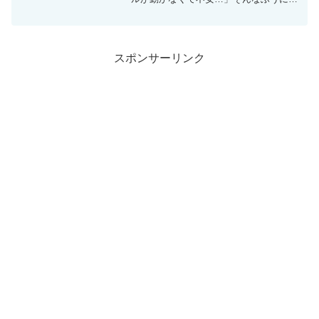
じたことはありませんか？特に、ノート
パソコンやコンパクトなキーボードを使
っていると、これまで当たり前に使って
いた矢印キーが省略されて...
スポンサーリンク