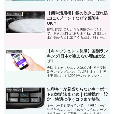
のための道具というイメージが強いです
が、実は書き方を少し変えるだけで活用
の幅が広がることがあります。予定だけ
【簡単活用術】鍋の吹きこぼれ防
生活/お役立ち
でなく、ふとした気づきや...
止にスプーン！なぜ？菜箸も
OK？
鍋料理で起こりがちな失敗の一つとし
て、吹きこぼれがありますね。沸騰した
水が鍋から溢れ出てくる経験、誰も一度
体験しているのでは？火にかけてからず
っと見守っていれば吹きこぼれは起きま
せんが、そう簡単にいかないから吹きこ
【キャッシュレス決済】国別ラン
生活/お役立ち
ぼれてしまうのです！それを...
キング!日本が進まない理由はな
ぜ?
今回はキャッシュレス決済の世界主要国
別ランキングについてお話します。世界
主要国における2021年のキャッシュレス
決済の状況は以下のようになっていま
す。1位：韓国94.7％2位：中国77.3%3
位：カナダ62.0%4位：オーストラリア
矢印キーが見当たらないキーボー
生活/お役立ち
59.0...
ドの対処法まとめ｜代替操作・設
定・快適に使うコツまで解説
キーボードを使っていて、「矢印キーが
見当たらない…」「思ったようにカーソ
ルが動かなくて不安…」そんなふうに感