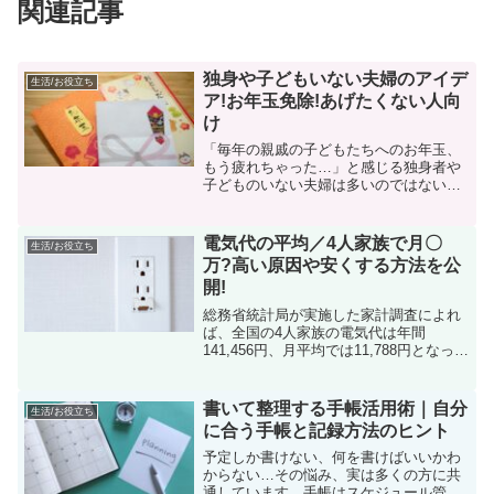
関連記事
独身や子どもいない夫婦のアイデ
生活/お役立ち
ア!お年玉免除!あげたくない人向
け
「毎年の親戚の子どもたちへのお年玉、
もう疲れちゃった…」と感じる独身者や
子どものいない夫婦は多いのではないで
しょうか。そんな皆さんのために、お年
玉を渡す必要がない、新しい方法を提案
します。お年玉をあげるのが大変と思っ
電気代の平均／4人家族で月〇
生活/お役立ち
ている方々におすすめです...
万?高い原因や安くする方法を公
開!
総務省統計局が実施した家計調査によれ
ば、全国の4人家族の電気代は年間
141,456円、月平均では11,788円となって
います。ちなみに2020年のデータだと夏
場は10,867円、冬場は14,329円だそうで
すよ。ご家庭によっては、どの部分で...
書いて整理する手帳活用術｜自分
生活/お役立ち
に合う手帳と記録方法のヒント
予定しか書けない、何を書けばいいかわ
からない…その悩み、実は多くの方に共
通しています。手帳はスケジュール管理