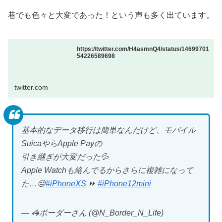
巷でも色々と大変であった！という声も多く出ています。
https://twitter.com/H4asmnQ4/status/14699701
54226589698
twitter.com
基本的なデータ移行は簡単なんだけど、モバイル
SuicaやらApple Payの
引き継ぎが大変だった💦
Apple Watchも絡んでるからさらに複雑になって
た…😑
#iPhoneXS
⏩
#iPhone12mini
— 🦓ボーダーさん (@N_Border_N_Life)