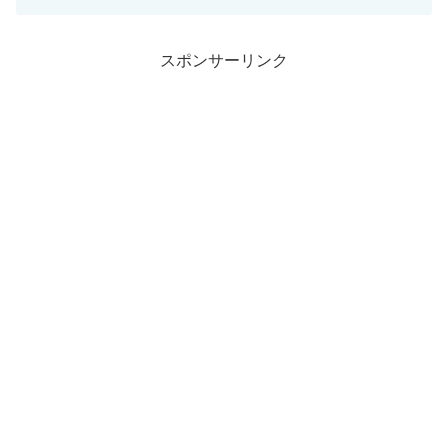
うして円安が進むのでしょうか？我々個
人一般庶民にはどのような良いことが起
こるか気になり...
スポンサーリンク