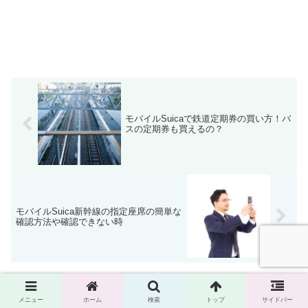
モバイルSuicaで鉄道定期券の買い方！バ
スの定期券も買えるの？
モバイルSuica新幹線の指定座席の簡単な
確認方法や確認できない時
ホーム
社会経済/世の中のお話
メニュー
ホーム
検索
トップ
サイドバー