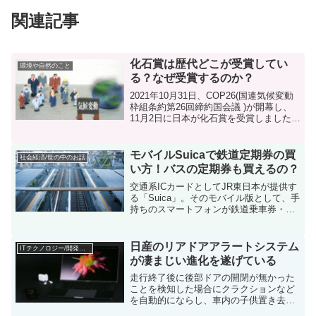
関連記事
化石賞は歴代どこが受賞してい
環境や自然のこと
る？なぜ受賞するのか？
2021年10月31日、COP26(国連気候変動
枠組条約第26回締約国会議 )が開幕し、
11月2日に日本が化石賞を受賞しました。
過去に化石賞を受賞した国は、日本、ア
メリカ、ブラジル、カナダ、オーストラ
リアなどがあります。化石賞とは?化石賞
モバイルSuicaで鉄道定期券の買
社会経済/世の中のお話
は...
い方！バスの定期券も買えるの？
交通系ICカードとしてJR東日本が提供す
る「Suica」。そのモバイル版として、手
持ちのスマートフォンが鉄道乗車券・新
幹線乗車券ほか定期券、買い物の決済手
段として幅広く利用できる「モバイル
Suica」はその利便性の高さから利用され
日産のリアドアアラートシステム
ITテクノロジー/開発のこと
ている方も...
が凄まじい進化を遂げている
走行終了後に後部ドアの開閉が無かった
ことを検知した場合にクラクションなど
を自動的にならし、車内の子供置き去り
事故を防止するのが「リアドアアラート