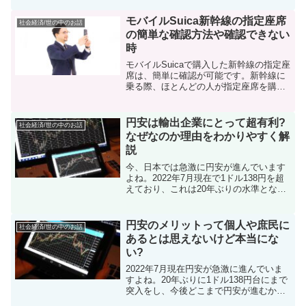
システム」です。日産自動車の米国部門
となる「北米日産」が2020年7月に12車
モバイルSuica新幹線の指定座席
社会経済/世の中のお話
種に採用すると発表...
の簡単な確認方法や確認できない
時
モバイルSuicaで購入した新幹線の指定座
席は、簡単に確認が可能です。新幹線に
乗る際、ほとんどの人が指定座席を購入
されるのではないでしょうか？紙製の乗
車券、厚みが薄いことからも乗車日まで
の間に落としてしまったり無くしたり、
円安は輸出企業にとって超有利?
社会経済/世の中のお話
なんていう経験も一...
なぜなのか理由をわかりやすく解
説
今、日本では急激に円安が進んでいます
よね。2022年7月現在で1ドル138円を超
えており、これは20年ぶりの水準となっ
ています。円安がニュースになっている
ことで悪いイメージがあるかもしれませ
んが、実は円安は全ての面において悪い
円安のメリットって個人や庶民に
社会経済/世の中のお話
というわけでは...
あるとは思えないけど本当にな
い?
2022年7月現在円安が急激に進んでいま
すよね。20年ぶりに1ドル138円台にまで
突入をし、今後どこまで円安が進むかは
予想ができません。そんな円安ですがど